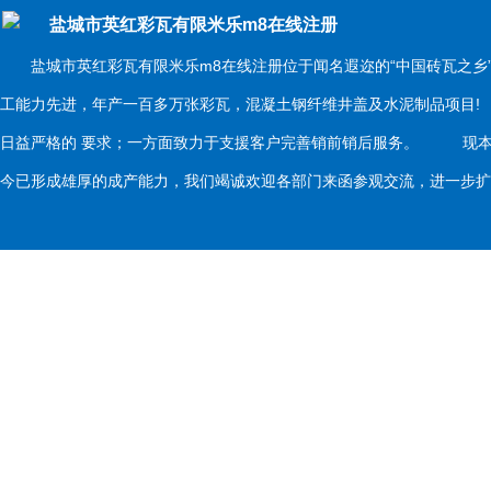
盐城市英红彩瓦有限米乐m8在线注册
盐城市英红彩瓦有限米乐m8在线注册位于闻名遐迩的“中国砖瓦之乡
工能力先进，年产一百多万张彩瓦，混凝土钢纤维井盖及水泥制品项目
日益严格的 要求；一方面致力于支援客户完善销前销后服务。 现本
今已形成雄厚的成产能力，我们竭诚欢迎各部门来函参观交流，进一步扩大