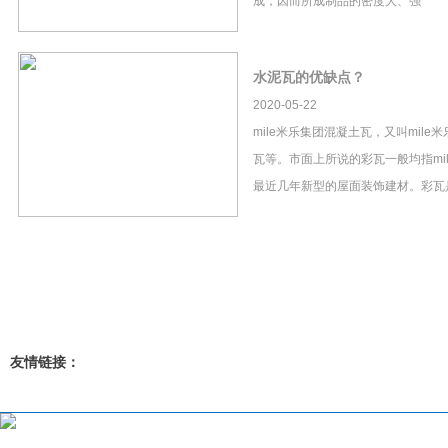
成，因而所成制品的密度大、强
水泥瓦的优缺点？
2020-05-22
mile米乐集团混凝土瓦，又叫mil
瓦等。市面上所说的彩瓦一般均指mi
最近几年新型的屋面装饰建材。彩瓦
友情链接：