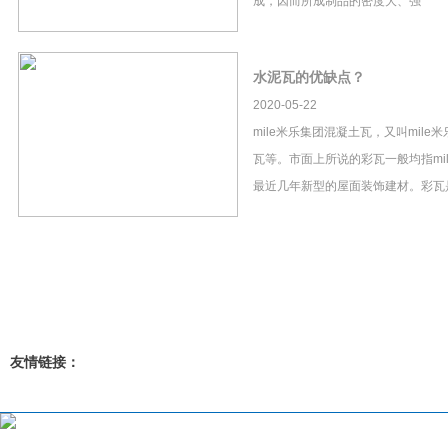
成，因而所成制品的密度大、强
水泥瓦的优缺点？
2020-05-22
mile米乐集团混凝土瓦，又叫mil
瓦等。市面上所说的彩瓦一般均指mi
最近几年新型的屋面装饰建材。彩瓦
友情链接：