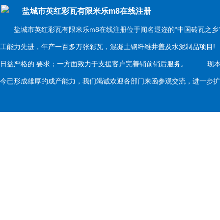
盐城市英红彩瓦有限米乐m8在线注册
盐城市英红彩瓦有限米乐m8在线注册位于闻名遐迩的“中国砖瓦之乡
工能力先进，年产一百多万张彩瓦，混凝土钢纤维井盖及水泥制品项目
日益严格的 要求；一方面致力于支援客户完善销前销后服务。 现本
今已形成雄厚的成产能力，我们竭诚欢迎各部门来函参观交流，进一步扩大