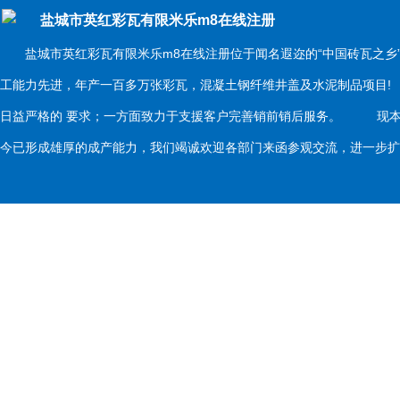
盐城市英红彩瓦有限米乐m8在线注册
盐城市英红彩瓦有限米乐m8在线注册位于闻名遐迩的“中国砖瓦之乡
工能力先进，年产一百多万张彩瓦，混凝土钢纤维井盖及水泥制品项目
日益严格的 要求；一方面致力于支援客户完善销前销后服务。 现本
今已形成雄厚的成产能力，我们竭诚欢迎各部门来函参观交流，进一步扩大