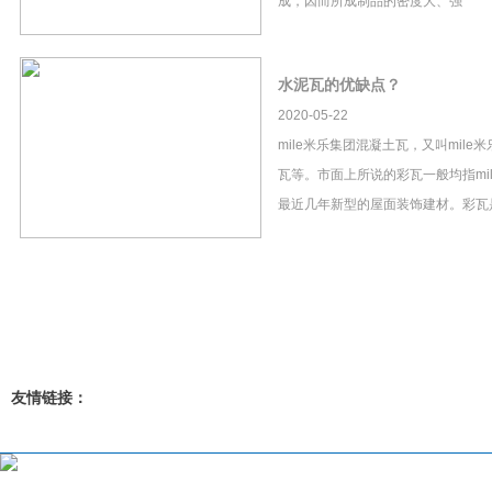
成，因而所成制品的密度大、强
水泥瓦的优缺点？
2020-05-22
mile米乐集团混凝土瓦，又叫mil
瓦等。市面上所说的彩瓦一般均指mi
最近几年新型的屋面装饰建材。彩瓦
友情链接：