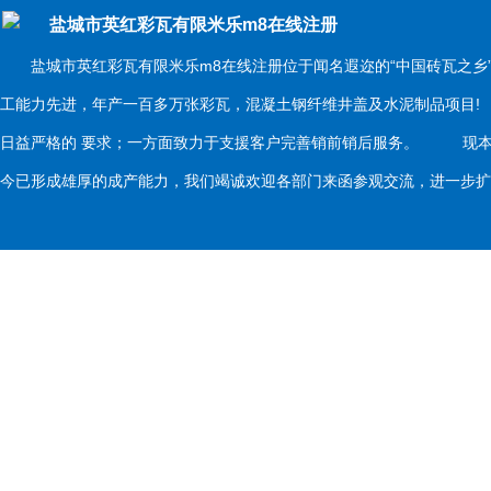
盐城市英红彩瓦有限米乐m8在线注册
盐城市英红彩瓦有限米乐m8在线注册位于闻名遐迩的“中国砖瓦之乡
工能力先进，年产一百多万张彩瓦，混凝土钢纤维井盖及水泥制品项目
日益严格的 要求；一方面致力于支援客户完善销前销后服务。 现本
今已形成雄厚的成产能力，我们竭诚欢迎各部门来函参观交流，进一步扩大