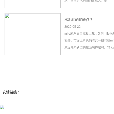
成，因而所成制品的密度大、强
水泥瓦的优缺点？
2020-05-22
mile米乐集团混凝土瓦，又叫mil
瓦等。市面上所说的彩瓦一般均指mi
最近几年新型的屋面装饰建材。彩瓦
友情链接：