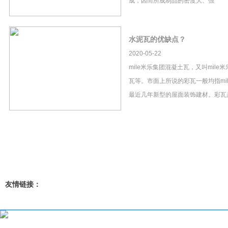
成，因而所成制品的密度大、强
水泥瓦的优缺点？
2020-05-22
mile米乐集团混凝土瓦，又叫mil
瓦等。市面上所说的彩瓦一般均指mi
最近几年新型的屋面装饰建材。彩瓦
友情链接：