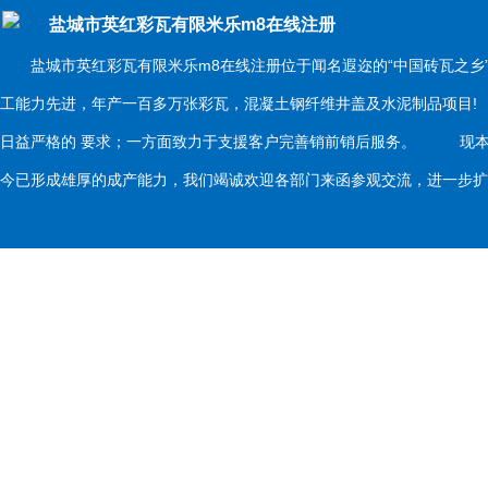
盐城市英红彩瓦有限米乐m8在线注册
盐城市英红彩瓦有限米乐m8在线注册位于闻名遐迩的“中国砖瓦之乡
工能力先进，年产一百多万张彩瓦，混凝土钢纤维井盖及水泥制品项目
日益严格的 要求；一方面致力于支援客户完善销前销后服务。 现本
今已形成雄厚的成产能力，我们竭诚欢迎各部门来函参观交流，进一步扩大