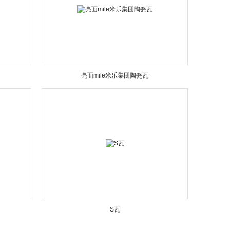
亮面mile米乐集团陶瓷瓦
S瓦