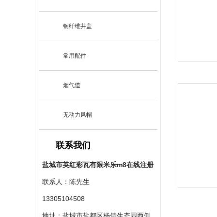
钢纤维井盖
常用配件
烟气道
无动力风帽
联系我们
盐城市英红彩瓦有限米乐m8在线注册
联系人：陈先生
13305104508
地址：盐城市盐都区杨侍生态园西侧