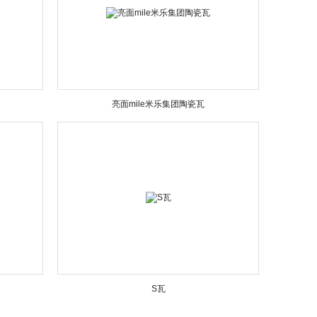
亮面mile米乐集团陶瓷瓦
S瓦