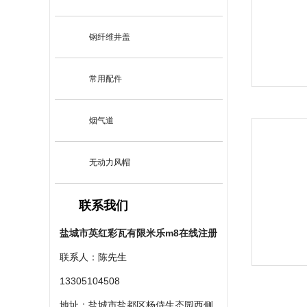
钢纤维井盖
常用配件
烟气道
无动力风帽
联系我们
盐城市英红彩瓦有限米乐m8在线注册
联系人：陈先生
13305104508
地址：盐城市盐都区杨侍生态园西侧