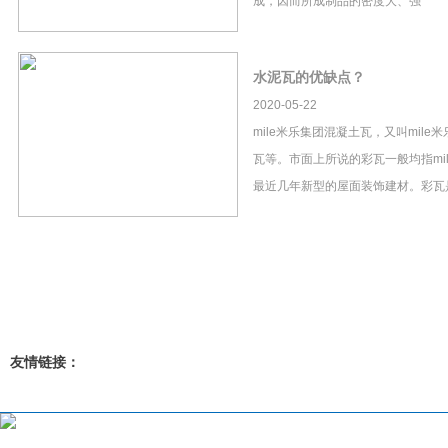
成，因而所成制品的密度大、强
水泥瓦的优缺点？
2020-05-22
mile米乐集团混凝土瓦，又叫mil
瓦等。市面上所说的彩瓦一般均指mi
最近几年新型的屋面装饰建材。彩瓦
友情链接：