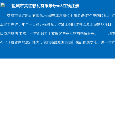
盐城市英红彩瓦有限米乐m8在线注册
盐城市英红彩瓦有限米乐m8在线注册位于闻名遐迩的“中国砖瓦之乡
工能力先进，年产一百多万张彩瓦，混凝土钢纤维井盖及水泥制品项目
日益严格的 要求；一方面致力于支援客户完善销前销后服务。 现本
今已形成雄厚的成产能力，我们竭诚欢迎各部门来函参观交流，进一步扩大