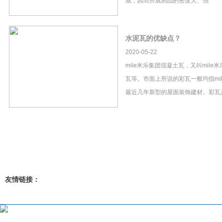
成，因而所成制品的密度大、强
水泥瓦的优缺点？
2020-05-22
mile米乐集团混凝土瓦，又叫mil
瓦等。市面上所说的彩瓦一般均指mi
最近几年新型的屋面装饰建材。彩瓦
友情链接：