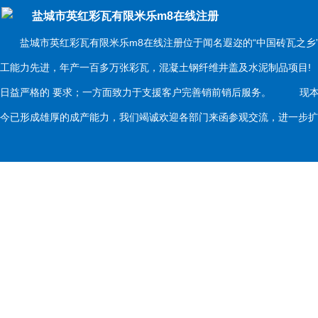
盐城市英红彩瓦有限米乐m8在线注册
盐城市英红彩瓦有限米乐m8在线注册位于闻名遐迩的“中国砖瓦之乡
工能力先进，年产一百多万张彩瓦，混凝土钢纤维井盖及水泥制品项目
日益严格的 要求；一方面致力于支援客户完善销前销后服务。 现本
今已形成雄厚的成产能力，我们竭诚欢迎各部门来函参观交流，进一步扩大