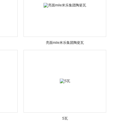
亮面mile米乐集团陶瓷瓦
S瓦