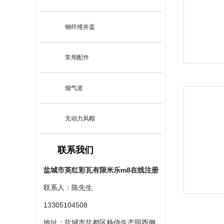
钢纤维井盖
常用配件
烟气道
无动力风帽
联系我们
盐城市英红彩瓦有限米乐m8在线注册
联系人：陈先生
13305104508
地址：盐城市盐都区杨侍生态园西侧