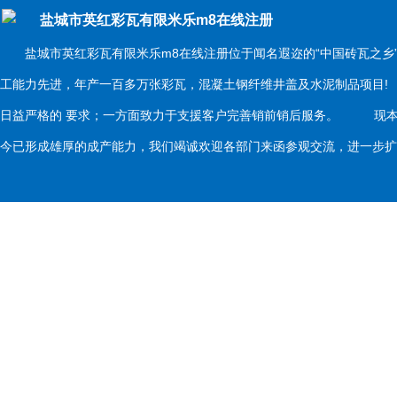
盐城市英红彩瓦有限米乐m8在线注册
盐城市英红彩瓦有限米乐m8在线注册位于闻名遐迩的“中国砖瓦之乡
工能力先进，年产一百多万张彩瓦，混凝土钢纤维井盖及水泥制品项目
日益严格的 要求；一方面致力于支援客户完善销前销后服务。 现本
今已形成雄厚的成产能力，我们竭诚欢迎各部门来函参观交流，进一步扩大