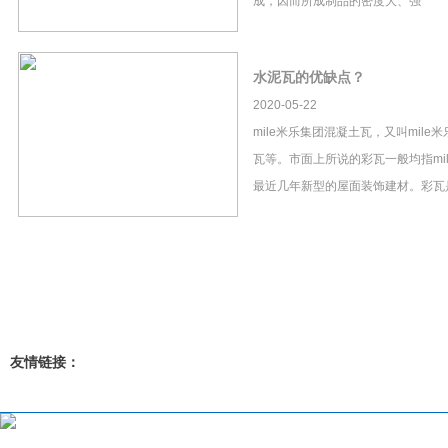
成，因而所成制品的密度大、强
水泥瓦的优缺点？
2020-05-22
mile米乐集团混凝土瓦，又叫mil
瓦等。市面上所说的彩瓦一般均指mi
最近几年新型的屋面装饰建材。彩瓦
友情链接：