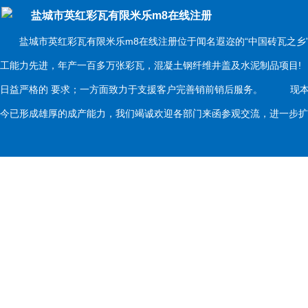
盐城市英红彩瓦有限米乐m8在线注册
盐城市英红彩瓦有限米乐m8在线注册位于闻名遐迩的“中国砖瓦之乡
工能力先进，年产一百多万张彩瓦，混凝土钢纤维井盖及水泥制品项目
日益严格的 要求；一方面致力于支援客户完善销前销后服务。 现本
今已形成雄厚的成产能力，我们竭诚欢迎各部门来函参观交流，进一步扩大