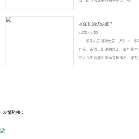
成，因而所成制品的密度大、强
水泥瓦的优缺点？
2020-05-22
mile米乐集团混凝土瓦，又叫mil
瓦等。市面上所说的彩瓦一般均指mi
最近几年新型的屋面装饰建材。彩瓦
友情链接：