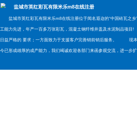
盐城市英红彩瓦有限米乐m8在线注册
盐城市英红彩瓦有限米乐m8在线注册位于闻名遐迩的“中国砖瓦之乡
工能力先进，年产一百多万张彩瓦，混凝土钢纤维井盖及水泥制品项目
日益严格的 要求；一方面致力于支援客户完善销前销后服务。 现本
今已形成雄厚的成产能力，我们竭诚欢迎各部门来函参观交流，进一步扩大