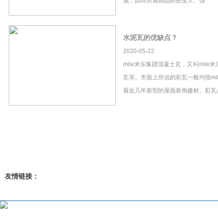
成，因而所成制品的密度大、强
水泥瓦的优缺点？
2020-05-22
mile米乐集团混凝土瓦，又叫mil
瓦等。市面上所说的彩瓦一般均指mi
最近几年新型的屋面装饰建材。彩瓦
友情链接：