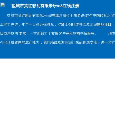
盐城市英红彩瓦有限米乐m8在线注册
盐城市英红彩瓦有限米乐m8在线注册位于闻名遐迩的“中国砖瓦之乡
工能力先进，年产一百多万张彩瓦，混凝土钢纤维井盖及水泥制品项目
日益严格的 要求；一方面致力于支援客户完善销前销后服务。 现本
今已形成雄厚的成产能力，我们竭诚欢迎各部门来函参观交流，进一步扩大