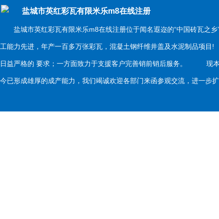
盐城市英红彩瓦有限米乐m8在线注册
盐城市英红彩瓦有限米乐m8在线注册位于闻名遐迩的“中国砖瓦之乡
工能力先进，年产一百多万张彩瓦，混凝土钢纤维井盖及水泥制品项目
日益严格的 要求；一方面致力于支援客户完善销前销后服务。 现本
今已形成雄厚的成产能力，我们竭诚欢迎各部门来函参观交流，进一步扩大