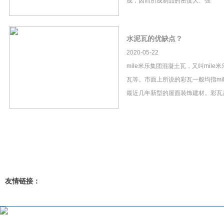
成，因而所成制品的密度大、强
水泥瓦的优缺点？
2020-05-22
mile米乐集团混凝土瓦，又叫mil
瓦等。市面上所说的彩瓦一般均指mi
最近几年新型的屋面装饰建材。彩瓦
友情链接：