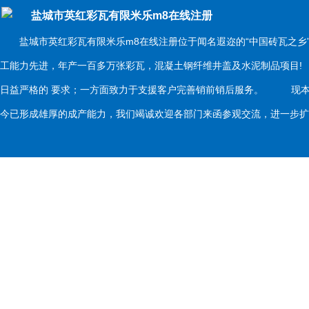
盐城市英红彩瓦有限米乐m8在线注册
盐城市英红彩瓦有限米乐m8在线注册位于闻名遐迩的“中国砖瓦之乡
工能力先进，年产一百多万张彩瓦，混凝土钢纤维井盖及水泥制品项目
日益严格的 要求；一方面致力于支援客户完善销前销后服务。 现本
今已形成雄厚的成产能力，我们竭诚欢迎各部门来函参观交流，进一步扩大