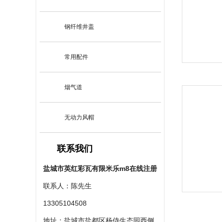
钢纤维井盖
常用配件
烟气道
无动力风帽
联系我们
盐城市英红彩瓦有限米乐m8在线注册
联系人：陈先生
13305104508
地址：盐城市盐都区杨侍生态园西侧