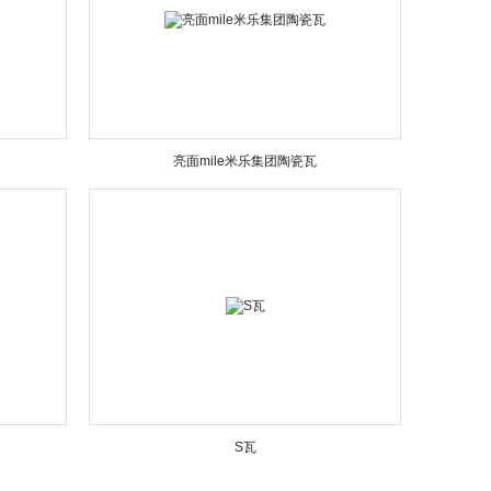
亮面mile米乐集团陶瓷瓦
S瓦