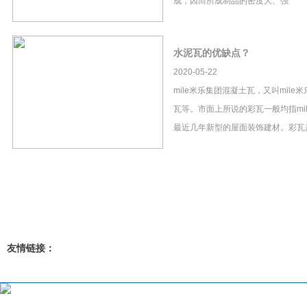
成，因而所成制品的密度大、强
水泥瓦的优缺点？
2020-05-22
mile米乐集团混凝土瓦，又叫mil
瓦等。市面上所说的彩瓦一般均指mi
最近几年新型的屋面装饰建材。彩瓦
友情链接：