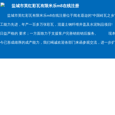
盐城市英红彩瓦有限米乐m8在线注册
盐城市英红彩瓦有限米乐m8在线注册位于闻名遐迩的“中国砖瓦之乡
工能力先进，年产一百多万张彩瓦，混凝土钢纤维井盖及水泥制品项目
日益严格的 要求；一方面致力于支援客户完善销前销后服务。 现本
今已形成雄厚的成产能力，我们竭诚欢迎各部门来函参观交流，进一步扩大