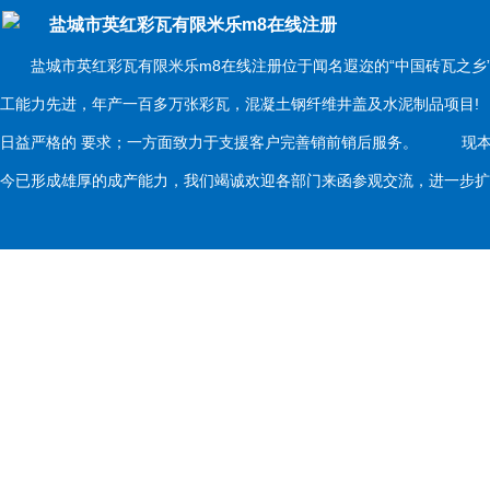
盐城市英红彩瓦有限米乐m8在线注册
盐城市英红彩瓦有限米乐m8在线注册位于闻名遐迩的“中国砖瓦之乡
工能力先进，年产一百多万张彩瓦，混凝土钢纤维井盖及水泥制品项目
日益严格的 要求；一方面致力于支援客户完善销前销后服务。 现本
今已形成雄厚的成产能力，我们竭诚欢迎各部门来函参观交流，进一步扩大