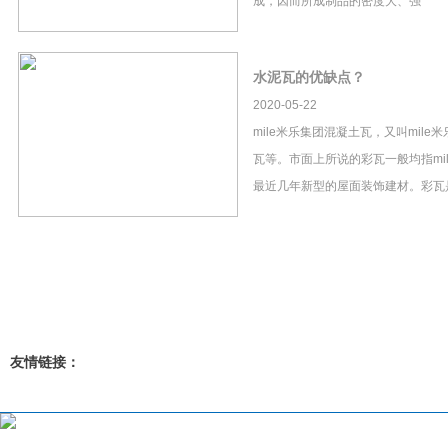
成，因而所成制品的密度大、强
水泥瓦的优缺点？
2020-05-22
mile米乐集团混凝土瓦，又叫mil
瓦等。市面上所说的彩瓦一般均指mi
最近几年新型的屋面装饰建材。彩瓦
友情链接：