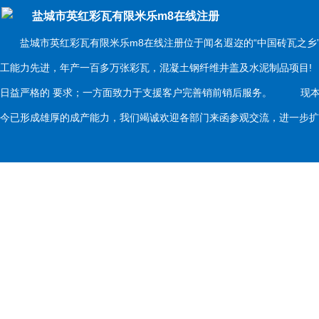
盐城市英红彩瓦有限米乐m8在线注册
盐城市英红彩瓦有限米乐m8在线注册位于闻名遐迩的“中国砖瓦之乡
工能力先进，年产一百多万张彩瓦，混凝土钢纤维井盖及水泥制品项目
日益严格的 要求；一方面致力于支援客户完善销前销后服务。 现本
今已形成雄厚的成产能力，我们竭诚欢迎各部门来函参观交流，进一步扩大