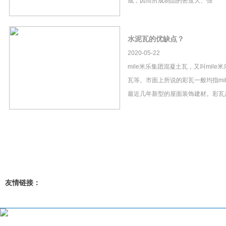
成，因而所成制品的密度大、强
水泥瓦的优缺点？
2020-05-22
mile米乐集团混凝土瓦，又叫mil
瓦等。市面上所说的彩瓦一般均指mi
最近几年新型的屋面装饰建材。彩瓦
友情链接：