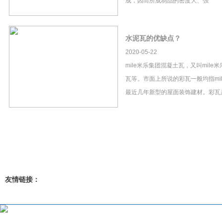
成，因而所成制品的密度大、强
水泥瓦的优缺点？
2020-05-22
mile米乐集团混凝土瓦，又叫mil
瓦等。市面上所说的彩瓦一般均指mi
最近几年新型的屋面装饰建材。彩瓦
友情链接：