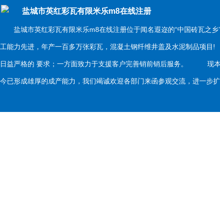
盐城市英红彩瓦有限米乐m8在线注册
盐城市英红彩瓦有限米乐m8在线注册位于闻名遐迩的“中国砖瓦之乡
工能力先进，年产一百多万张彩瓦，混凝土钢纤维井盖及水泥制品项目
日益严格的 要求；一方面致力于支援客户完善销前销后服务。 现本
今已形成雄厚的成产能力，我们竭诚欢迎各部门来函参观交流，进一步扩大