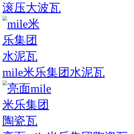
滚压大波瓦
mile米乐集团水泥瓦