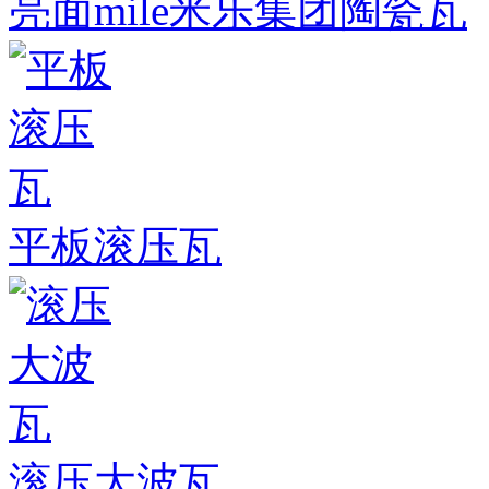
亮面mile米乐集团陶瓷瓦
平板滚压瓦
滚压大波瓦