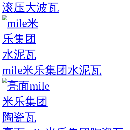
滚压大波瓦
mile米乐集团水泥瓦