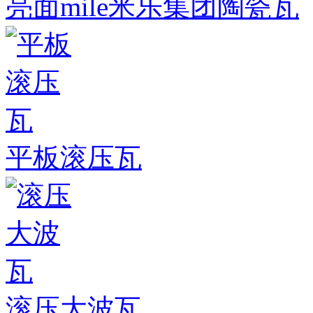
亮面mile米乐集团陶瓷瓦
平板滚压瓦
滚压大波瓦