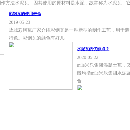
制作方法水泥瓦，因其使用的原材料是水泥，故常称为水泥瓦，
彩钢瓦的使用寿命
2019-05-23
盐城彩钢瓦厂家介绍彩钢瓦是一种新型的制作工艺，用于装
特色。彩钢瓦的颜色有好几
水泥瓦的优缺点？
2020-05-22
mile米乐集团混凝土瓦
般均指mile米乐集团水
合