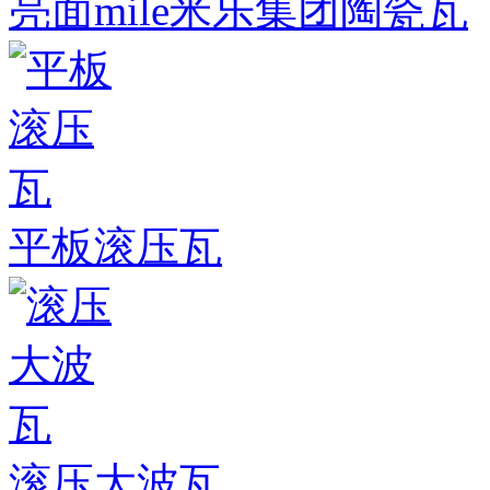
亮面mile米乐集团陶瓷瓦
平板滚压瓦
滚压大波瓦