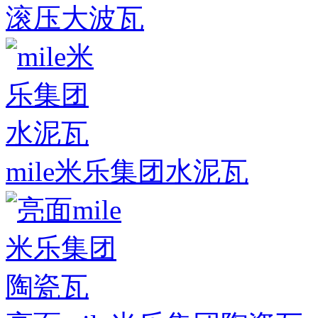
滚压大波瓦
mile米乐集团水泥瓦