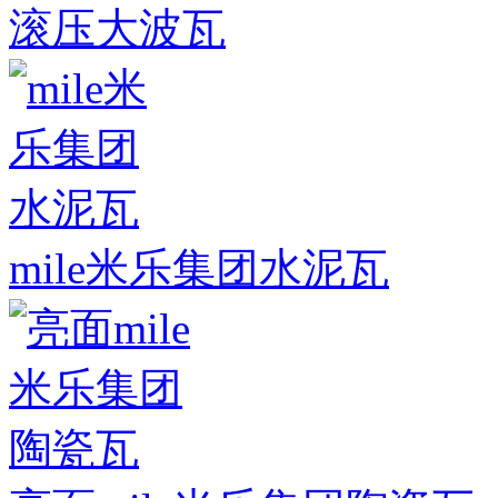
滚压大波瓦
mile米乐集团水泥瓦