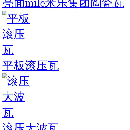
亮面mile米乐集团陶瓷瓦
平板滚压瓦
滚压大波瓦