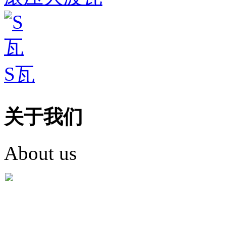
S瓦
关于我们
About us
盐城市英红彩瓦有限米
盐城市英红彩瓦有限米乐m