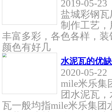
2019-05-23
盐城彩钢瓦
制作工艺，
丰富多彩，各色各样，装
颜色有好几
水泥瓦的优缺
2020-05-22
mile米乐
团水泥瓦，
瓦一般均指mile米乐集