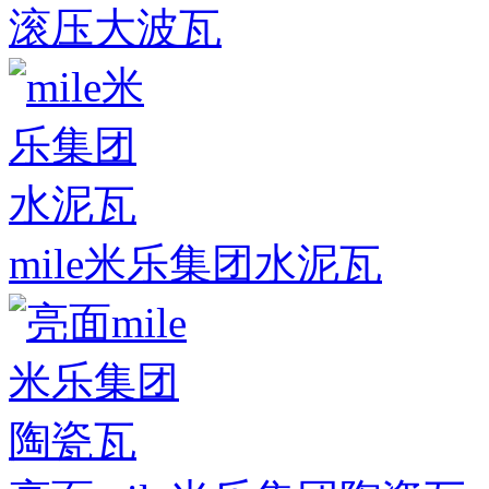
滚压大波瓦
mile米乐集团水泥瓦