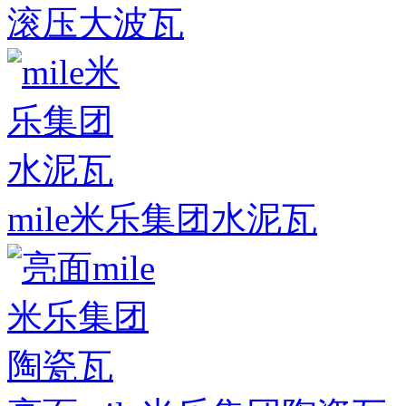
滚压大波瓦
mile米乐集团水泥瓦