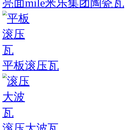
亮面mile米乐集团陶瓷瓦
平板滚压瓦
滚压大波瓦