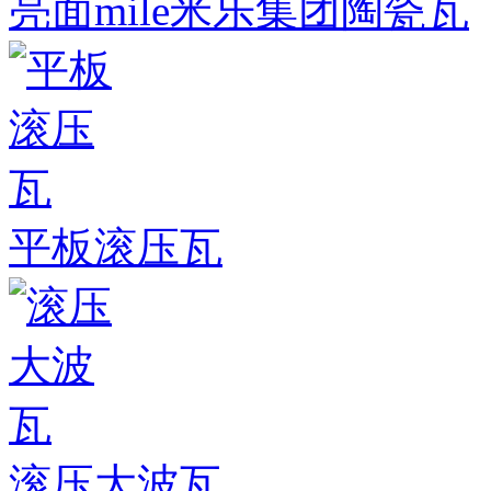
亮面mile米乐集团陶瓷瓦
平板滚压瓦
滚压大波瓦