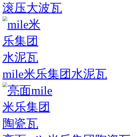
滚压大波瓦
mile米乐集团水泥瓦