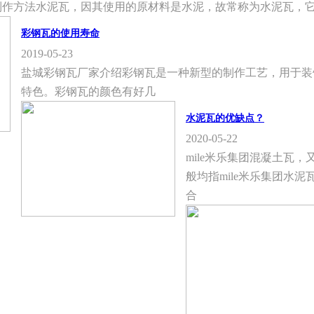
制作方法水泥瓦，因其使用的原材料是水泥，故常称为水泥瓦，
彩钢瓦的使用寿命
2019-05-23
盐城彩钢瓦厂家介绍彩钢瓦是一种新型的制作工艺，用于装
特色。彩钢瓦的颜色有好几
水泥瓦的优缺点？
2020-05-22
mile米乐集团混凝土瓦
般均指mile米乐集团水
合