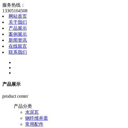
服务热线：
13305104508
网站首页
关于我们
产品展示
案例展示
新闻资讯
在线留言
联系我们
产品展示
product center
产品分类
水泥瓦
钢纤维井盖
常用配件