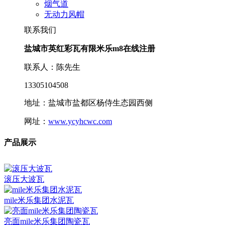
烟气道
无动力风帽
联系我们
盐城市英红彩瓦有限米乐m8在线注册
联系人：陈先生
13305104508
地址：盐城市盐都区杨侍生态园西侧
网址：
www.ycyhcwc.com
产品展示
滚压大波瓦
mile米乐集团水泥瓦
亮面mile米乐集团陶瓷瓦