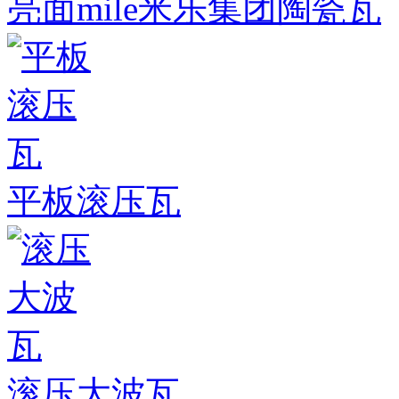
亮面mile米乐集团陶瓷瓦
平板滚压瓦
滚压大波瓦