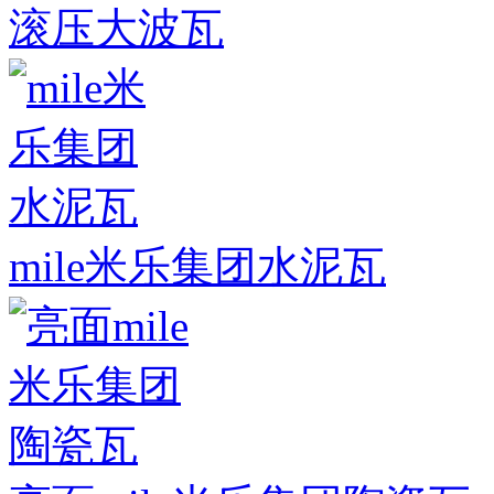
滚压大波瓦
mile米乐集团水泥瓦