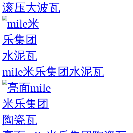
滚压大波瓦
mile米乐集团水泥瓦