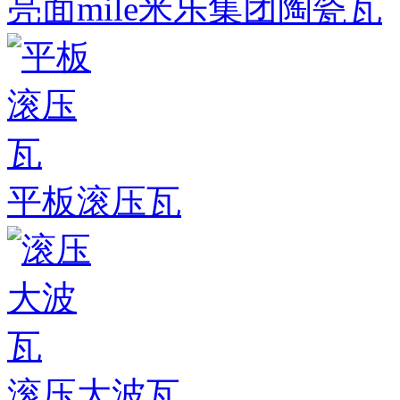
亮面mile米乐集团陶瓷瓦
平板滚压瓦
滚压大波瓦