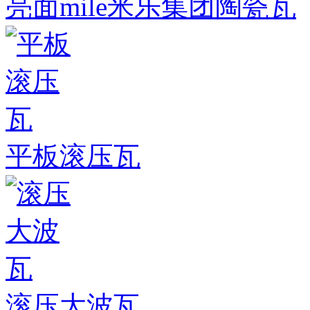
亮面mile米乐集团陶瓷瓦
平板滚压瓦
滚压大波瓦