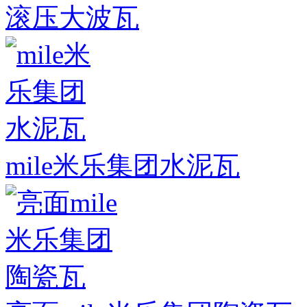
滚压大波瓦
mile米乐集团水泥瓦