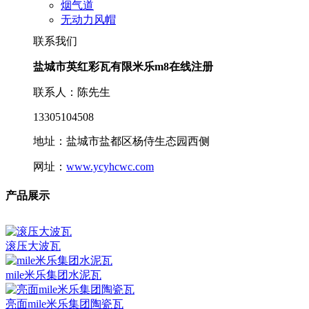
烟气道
无动力风帽
联系我们
盐城市英红彩瓦有限米乐m8在线注册
联系人：陈先生
13305104508
地址：盐城市盐都区杨侍生态园西侧
网址：
www.ycyhcwc.com
产品展示
滚压大波瓦
mile米乐集团水泥瓦
亮面mile米乐集团陶瓷瓦