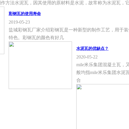
制作方法水泥瓦，因其使用的原材料是水泥，故常称为水泥瓦，
彩钢瓦的使用寿命
2019-05-23
盐城彩钢瓦厂家介绍彩钢瓦是一种新型的制作工艺，用于装
特色。彩钢瓦的颜色有好几
水泥瓦的优缺点？
2020-05-22
mile米乐集团混凝土瓦
般均指mile米乐集团水
合