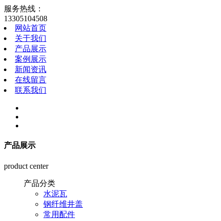
服务热线：
13305104508
网站首页
关于我们
产品展示
案例展示
新闻资讯
在线留言
联系我们
产品展示
product center
产品分类
水泥瓦
钢纤维井盖
常用配件