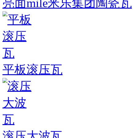
亮面mile米乐集团陶瓷瓦
平板滚压瓦
滚压大波瓦