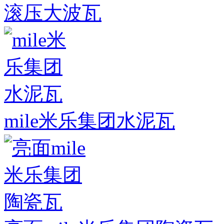
滚压大波瓦
mile米乐集团水泥瓦