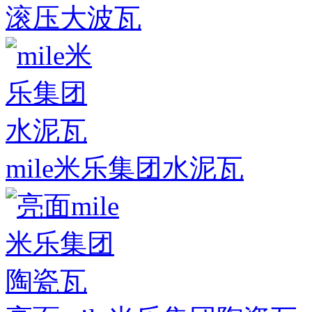
滚压大波瓦
mile米乐集团水泥瓦