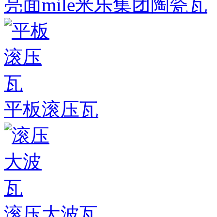
亮面mile米乐集团陶瓷瓦
平板滚压瓦
滚压大波瓦