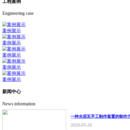
工程案例
Engineering case
案例展示
案例展示
案例展示
案例展示
案例展示
新闻中心
News information
一种水泥瓦手工制作装置的制作
2020-05-26