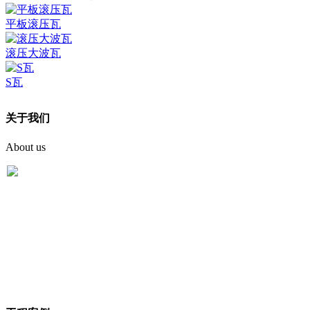
平板滚压瓦
滚压大波瓦
S瓦
关于我们
About us
盐城市英红彩瓦有限米乐m8在线注册
盐城市英红彩瓦有限米乐m8在线注册位于闻名遐迩的“中国砖瓦之乡
百多万张彩瓦，混凝土钢纤维井盖及水泥制品项目! 在市场经济日益
完善销前销后服务。 现本厂生产的产品凭借优良的品质及合理的价
进一步扩大交流合作。 ...