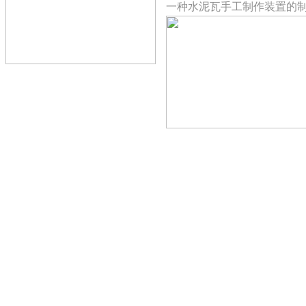
一种水泥瓦手工制作装置的