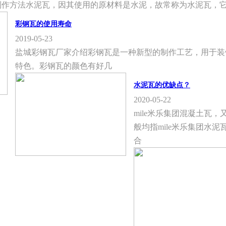
制作方法水泥瓦，因其使用的原材料是水泥，故常称为水泥瓦，
彩钢瓦的使用寿命
2019-05-23
盐城彩钢瓦厂家介绍彩钢瓦是一种新型的制作工艺，用于装
特色。彩钢瓦的颜色有好几
水泥瓦的优缺点？
2020-05-22
mile米乐集团混凝土瓦
般均指mile米乐集团水
合