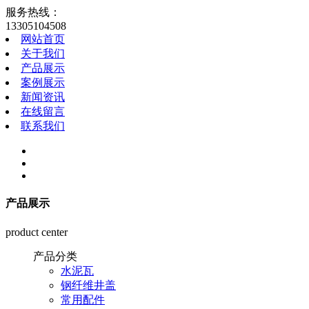
服务热线：
13305104508
网站首页
关于我们
产品展示
案例展示
新闻资讯
在线留言
联系我们
产品展示
product center
产品分类
水泥瓦
钢纤维井盖
常用配件