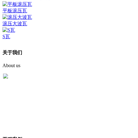
平板滚压瓦
滚压大波瓦
S瓦
关于我们
About us
盐城市英红彩瓦有限米乐m8在线注册
盐城市英红彩瓦有限米乐m8在线注册位于闻名遐迩的“中国砖瓦之乡
百多万张彩瓦，混凝土钢纤维井盖及水泥制品项目! 在市场经济日益
完善销前销后服务。 现本厂生产的产品凭借优良的品质及合理的价
进一步扩大交流合作。 ...