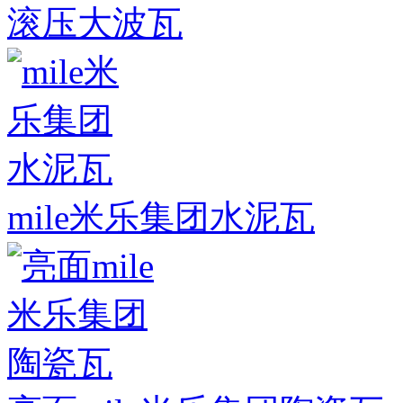
滚压大波瓦
mile米乐集团水泥瓦