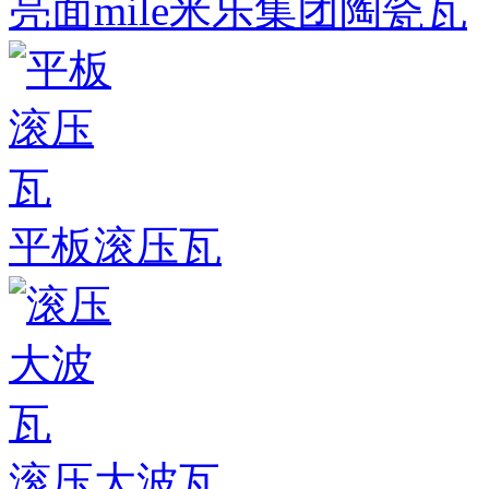
亮面mile米乐集团陶瓷瓦
平板滚压瓦
滚压大波瓦