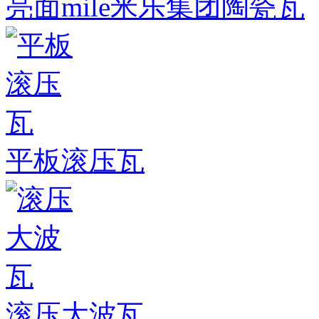
亮面mile米乐集团陶瓷瓦
平板滚压瓦
滚压大波瓦