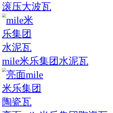
滚压大波瓦
mile米乐集团水泥瓦