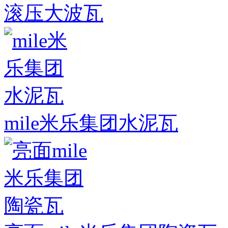
滚压大波瓦
mile米乐集团水泥瓦