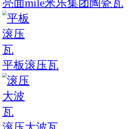
亮面mile米乐集团陶瓷瓦
平板滚压瓦
滚压大波瓦