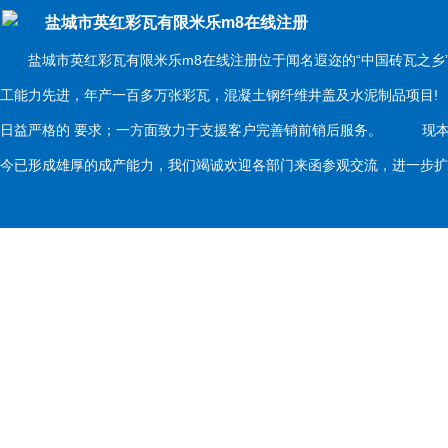
盐城市英红彩瓦有限米乐m8在线注册
盐城市英红彩瓦有限米乐m8在线注册位于闻名遐迩的“中国砖瓦之乡
工能力先进，年产一百多万张彩瓦，混凝土钢纤维井盖及水泥制品项目
日益严格的 要求；一方面致力于支援客户完善销前销后服务。 现本
今已形成雄厚的成产能力，我们竭诚欢迎各部门来函参观交流，进一步扩大