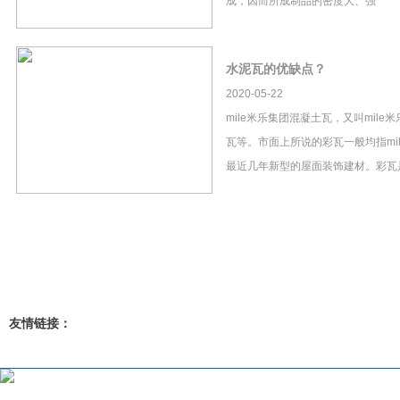
成，因而所成制品的密度大、强
水泥瓦的优缺点？
2020-05-22
mile米乐集团混凝土瓦，又叫mil
瓦等。市面上所说的彩瓦一般均指mi
最近几年新型的屋面装饰建材。彩瓦
友情链接：