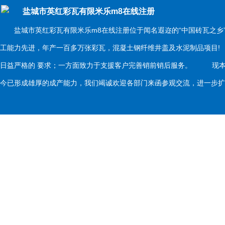
盐城市英红彩瓦有限米乐m8在线注册
盐城市英红彩瓦有限米乐m8在线注册位于闻名遐迩的“中国砖瓦之乡
工能力先进，年产一百多万张彩瓦，混凝土钢纤维井盖及水泥制品项目
日益严格的 要求；一方面致力于支援客户完善销前销后服务。 现本
今已形成雄厚的成产能力，我们竭诚欢迎各部门来函参观交流，进一步扩大