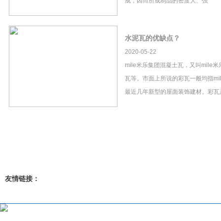
成，因而所成制品的密度大、强
水泥瓦的优缺点？
2020-05-22
mile米乐集团混凝土瓦，又叫mil
瓦等。市面上所说的彩瓦一般均指mi
最近几年新型的屋面装饰建材。彩瓦
友情链接：