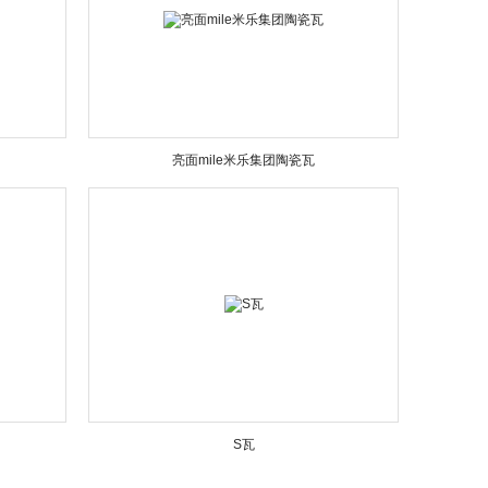
亮面mile米乐集团陶瓷瓦
S瓦