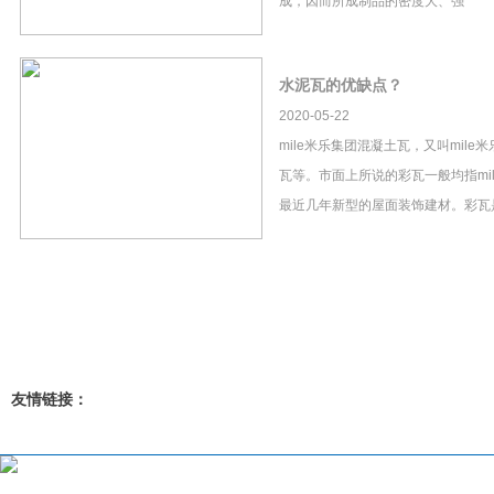
成，因而所成制品的密度大、强
水泥瓦的优缺点？
2020-05-22
mile米乐集团混凝土瓦，又叫mil
瓦等。市面上所说的彩瓦一般均指mi
最近几年新型的屋面装饰建材。彩瓦
友情链接：