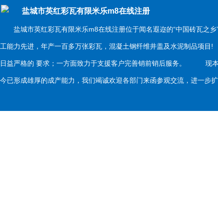
盐城市英红彩瓦有限米乐m8在线注册
盐城市英红彩瓦有限米乐m8在线注册位于闻名遐迩的“中国砖瓦之乡
工能力先进，年产一百多万张彩瓦，混凝土钢纤维井盖及水泥制品项目
日益严格的 要求；一方面致力于支援客户完善销前销后服务。 现本
今已形成雄厚的成产能力，我们竭诚欢迎各部门来函参观交流，进一步扩大