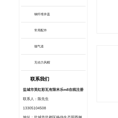
钢纤维井盖
常用配件
烟气道
无动力风帽
联系我们
盐城市英红彩瓦有限米乐m8在线注册
联系人：陈先生
13305104508
地址：盐城市盐都区杨侍生态园西侧