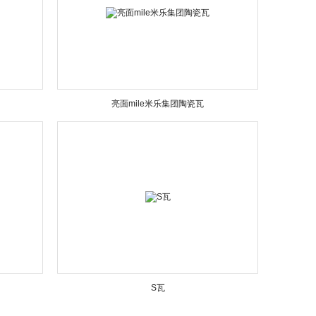
亮面mile米乐集团陶瓷瓦
S瓦