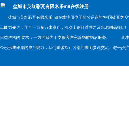
盐城市英红彩瓦有限米乐m8在线注册
盐城市英红彩瓦有限米乐m8在线注册位于闻名遐迩的“中国砖瓦之乡
工能力先进，年产一百多万张彩瓦，混凝土钢纤维井盖及水泥制品项目
日益严格的 要求；一方面致力于支援客户完善销前销后服务。 现本
今已形成雄厚的成产能力，我们竭诚欢迎各部门来函参观交流，进一步扩大