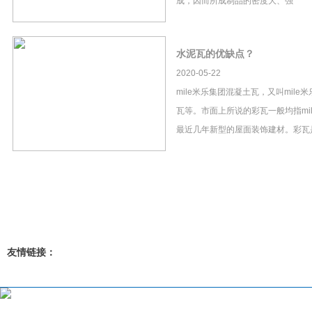
成，因而所成制品的密度大、强
水泥瓦的优缺点？
2020-05-22
mile米乐集团混凝土瓦，又叫mil
瓦等。市面上所说的彩瓦一般均指mi
最近几年新型的屋面装饰建材。彩瓦
友情链接：