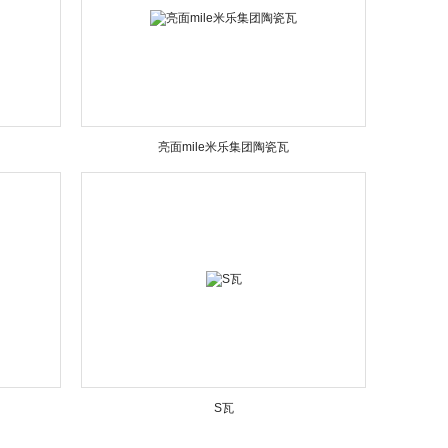
亮面mile米乐集团陶瓷瓦
S瓦