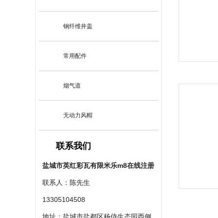
钢纤维井盖
常用配件
烟气道
无动力风帽
联系我们
盐城市英红彩瓦有限米乐m8在线注册
联系人：陈先生
13305104508
地址：盐城市盐都区杨侍生态园西侧