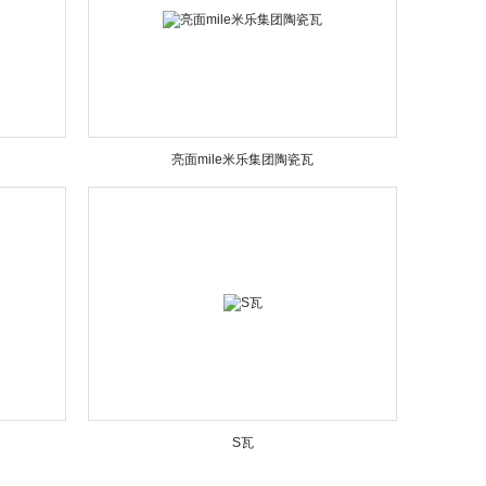
亮面mile米乐集团陶瓷瓦
S瓦