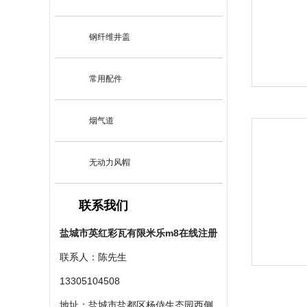
钢纤维井盖
常用配件
烟气道
无动力风帽
联系我们
盐城市英红彩瓦有限米乐m8在线注册
联系人：陈先生
13305104508
地址：盐城市盐都区杨侍生态园西侧