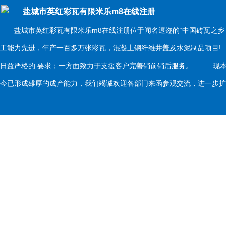
盐城市英红彩瓦有限米乐m8在线注册
盐城市英红彩瓦有限米乐m8在线注册位于闻名遐迩的“中国砖瓦之乡
工能力先进，年产一百多万张彩瓦，混凝土钢纤维井盖及水泥制品项目
日益严格的 要求；一方面致力于支援客户完善销前销后服务。 现本
今已形成雄厚的成产能力，我们竭诚欢迎各部门来函参观交流，进一步扩大