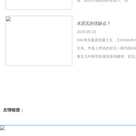
成，因而所成制品的密度大、强
水泥瓦的优缺点？
2020-05-22
mile米乐集团混凝土瓦，又叫mil
瓦等。市面上所说的彩瓦一般均指mi
最近几年新型的屋面装饰建材。彩瓦
友情链接：